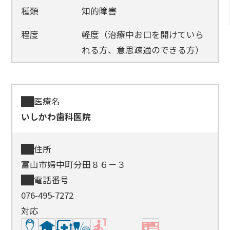
種類
知的障害
程度
軽度（治療中お口を開けていら
れる方、意思疎通のできる方）
医療名
いしかわ歯科医院
住所
富山市婦中町分田８６－３
電話番号
076-495-7272
対応