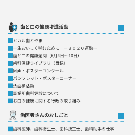
歯と口の健康増進活動
ヒカル歯とやま
一生おいしく噛むために ー８０２０運動ー
歯と口の健康週間（6月4日〜10日）
歯科保健ライブラリ（目録）
図画・ポスターコンクール
パンフレット・ポスターコーナー
法歯学活動
事業所歯科健診について
お口の健康に関する行政の取り組み
歯医者さんのおしごと
歯科医師、歯科衛生士、歯科技工士、歯科助手の仕事