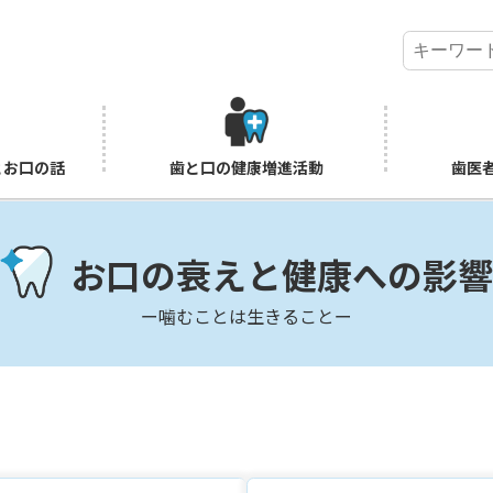
とお口の話
歯と口の健康増進活動
歯医
お口の衰えと健康への影響
ー噛むことは生きることー