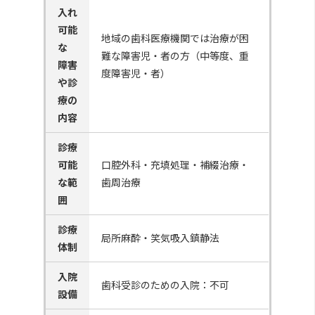
入れ
可能
地域の歯科医療機関では治療が困
な
難な障害児・者の方（中等度、重
障害
度障害児・者）
や診
療の
内容
診療
可能
口腔外科・充填処理・補綴治療・
な範
歯周治療
囲
診療
局所麻酔・笑気吸入鎮静法
体制
入院
歯科受診のための入院：不可
設備