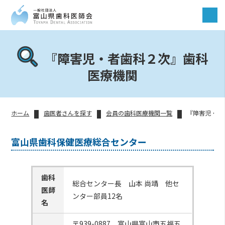
『障害児・者歯科２次』歯科
医療機関
ホーム
歯医者さんを探す
会員の歯科医療機関一覧
『障害児・者
富山県歯科保健医療総合センター
歯科
総合センター長 山本 尚靖 他セ
医師
ンター部員12名
名
〒939-0887 富山県富山市五福五